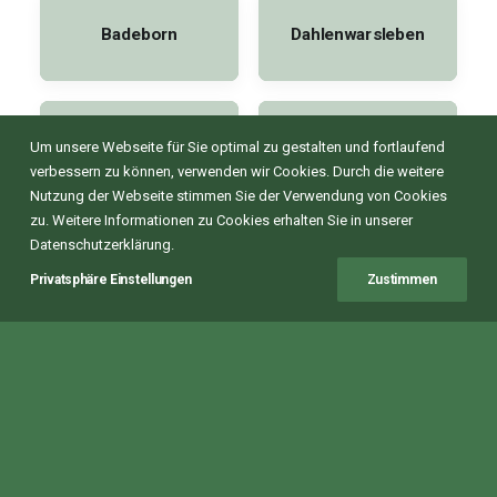
Badeborn
Dahlenwarsleben
Danstedt
Dardesheim
Um unsere Webseite für Sie optimal zu gestalten und fortlaufend
verbessern zu können, verwenden wir Cookies. Durch die weitere
Nutzung der Webseite stimmen Sie der Verwendung von Cookies
zu. Weitere Informationen zu Cookies erhalten Sie in unserer
Datenschutzerklärung.
Groß Quenstedt
Privatsphäre Einstellungen
Zustimmen
Ditfurt
Verwaltung &
Werkstatt
Mo-Do 07:00-16:00
Fr 07:00-13:00
Hausneindorf
Heidberg
Heudeber