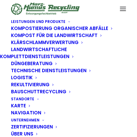
LEISTUNGEN UND PRODUKTE
KOMPOSTIERUNG ORGANISCHER ABFÄLLE
MAHNDORF
KOMPOST FÜR DIE LANDWIRTSCHAFT
KLÄRSCHLAMMVERWERTUNG
LANDWIRTSCHAFTLICHE
KOMPLETTDIENSTLEISTUNGEN
DÜNGEBERATUNG
TECHNISCHE DIENSTLEISTUNGEN
Mahndorf
LOGISTIK
REKULTIVIERUNG
BAUSCHUTTRECYCLING
STANDORTE
KARTE
NAVIGATION
UNTERNEHMEN
Dieser Inhalt ist passwortgeschützt. Bitte gib unten
ZERTIFIZIERUNGEN
das Passwort ein, um ihn anzeigen zu können.
ÜBER UNS